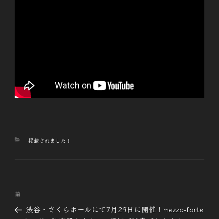
カ
掲載されました！
テ
ゴ
リ
ー
投
前
前
稿
の
渋谷・さくらホールにて7月29日に開催！mezzo-forte
ナ
投