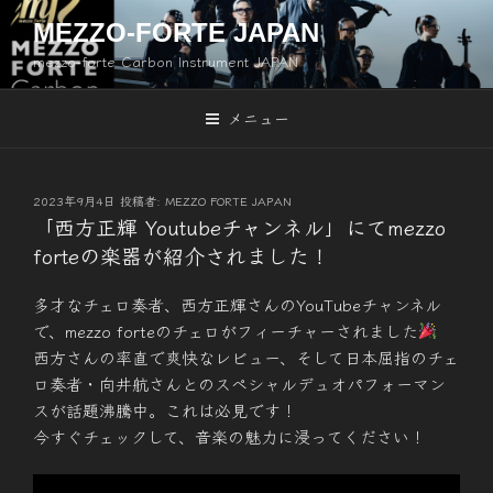
コ
MEZZO-FORTE JAPAN
ン
mezzo-forte Carbon Instrument JAPAN
テ
ン
ツ
メニュー
へ
ス
キ
投
2023年9月4日
投稿者:
MEZZO FORTE JAPAN
稿
ッ
「西方正輝 Youtubeチャンネル」にてmezzo
日:
プ
forteの楽器が紹介されました！
多才なチェロ奏者、西方正輝さんのYouTubeチャンネル
で、mezzo forteのチェロがフィーチャーされました
西方さんの率直で爽快なレビュー、そして日本屈指のチェ
ロ奏者・向井航さんとのスペシャルデュオパフォーマン
スが話題沸騰中。これは必見です！
今すぐチェックして、音楽の魅力に浸ってください！