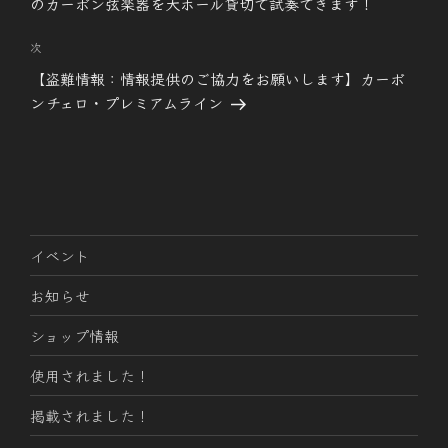
のカーボン弦楽器を大ホール貸切で試奏できます！
ビ
稿
ゲ
次
次
ー
の
【盗難情報：情報提供のご協力をお願いします】カーボ
投
シ
ンチェロ・プレミアムライン
稿
ョ
ン
イベント
お知らせ
ショップ情報
使用されました！
掲載されました！