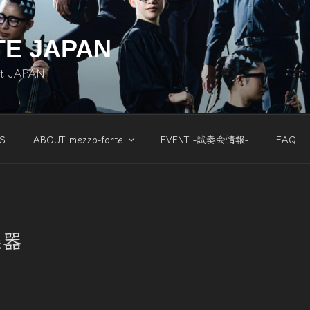
TE JAPAN
nt JAPAN
S
ABOUT mezzo-forte
EVENT -試奏会情報-
FAQ
楽器