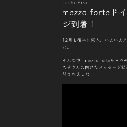
投
2023年12月16日
稿
mezzo-fort
日:
ジ到着！
12月も後半に突入、いよいよ
た。
そんな中、mezzo-forte
の皆さんに向けたメッセージ動画が到
開されました。