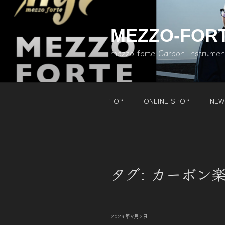
コ
ン
テ
MEZZO-FOR
ン
mezzo-forte Carbon Instrume
ツ
へ
ス
キ
TOP
ONLINE SHOP
NEW
ッ
プ
タグ:
カーボン
投
2024年9月2日
稿