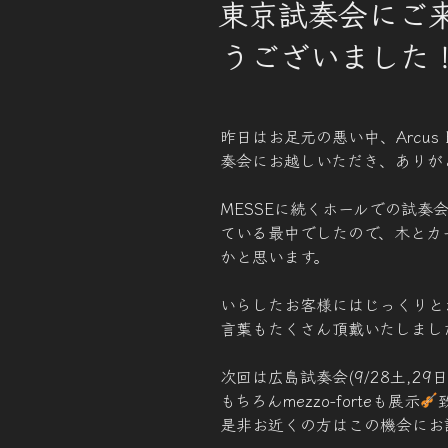
東京試奏会にご
日:
うございました
昨日はお足元の悪い中、Arcus Bow
奏会にお越しいただき、ありが
MESSEに続くホールでの試
ている最中でしたので、木とカ
かと思います。
いらしたお客様にはじっくりと
言葉もたくさん頂戴いたしまし
次回は広島試奏会(9/28土,29
もちろんmezzo-forteも展示
是非お近くの方はこの機会にお