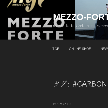
コ
ン
テ
MEZZO-FOR
ン
mezzo-forte Carbon Instrume
ツ
へ
ス
キ
TOP
ONLINE SHOP
NEW
ッ
プ
タグ:
#CARBON
投
2024年9月2日
稿