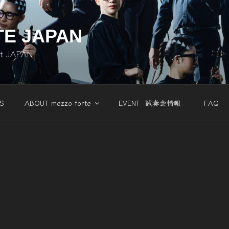
TE JAPAN
nt JAPAN
S
ABOUT mezzo-forte
EVENT -試奏会情報-
FAQ