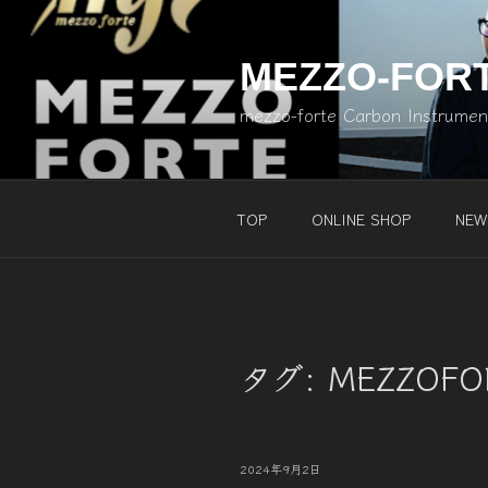
コ
ン
テ
MEZZO-FOR
ン
mezzo-forte Carbon Instrume
ツ
へ
ス
キ
TOP
ONLINE SHOP
NEW
ッ
プ
タグ:
MEZZOFO
投
2024年9月2日
稿