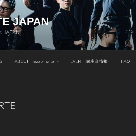
TE JAPAN
nt JAPAN
S
ABOUT mezzo-forte
EVENT -試奏会情報-
FAQ
RTE