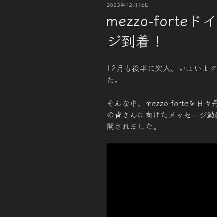
投
2023年12月16日
稿
mezzo-fort
日:
ジ到着！
12月も後半に突入、いよいよ
た。
そんな中、mezzo-forte
の皆さんに向けたメッセージ動画が到
開されました。