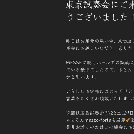
東京試奏会にご
日:
うございました
昨日はお足元の悪い中、Arcus Bow
奏会にお越しいただき、ありが
MESSEに続くホールでの試
ている最中でしたので、木とカ
かと思います。
いらしたお客様にはじっくりと
言葉もたくさん頂戴いたしまし
次回は広島試奏会(9/28土,29
もちろんmezzo-forteも展示
是非お近くの方はこの機会にお